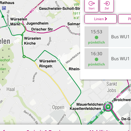
Start
Ziel
Linien
P
15:53
Bus WU1
pünktlich
16:30
Bus WU1
pünktlich