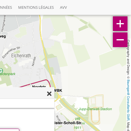
ONNÉES
MENTIONS LÉGALES
AVV
Cartography and Design: © 
Baumgardt Consultants GbR
, Map data: © 