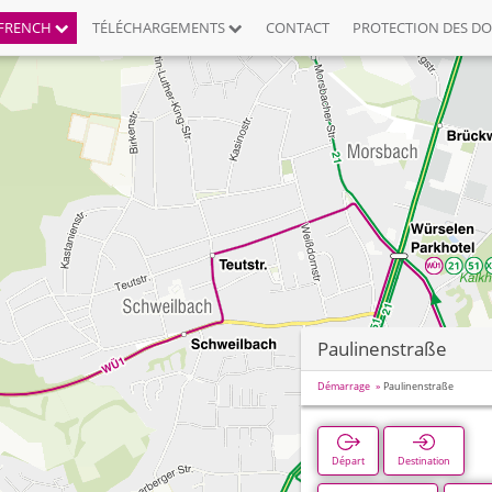
FRENCH
TÉLÉCHARGEMENTS
CONTACT
PROTECTION DES D
Paulinenstraße
Démarrage
Paulinenstraße
Départ
Destination