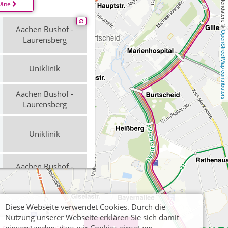
, Kartendaten: © 
läne
Aachen Bushof -
OpenStreetMap contributors
Laurensberg
Uniklinik
Aachen Bushof -
Laurensberg
Uniklinik
Aachen Bushof -
Laurensberg
Diese Webseite verwendet Cookies. Durch die
Uniklinik
Nutzung unserer Webseite erklären Sie sich damit