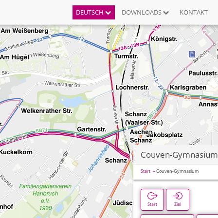
DEUTSCH
DOWNLOADS
KONTAKT
Couven-Gymnasium
Start
Couven-Gymnasium
Start
Ziel