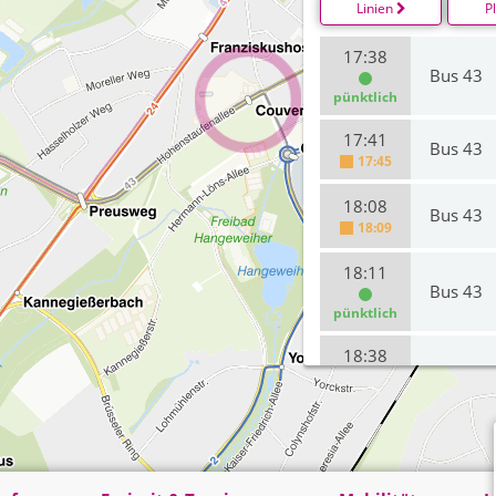
Linien
P
17:38
Bus 43
pünktlich
17:41
Bus 43
17:45
18:08
Bus 43
18:09
18:11
Bus 43
pünktlich
18:38
Bus 43
pünktlich
18:41
Bus 43
pünktlich