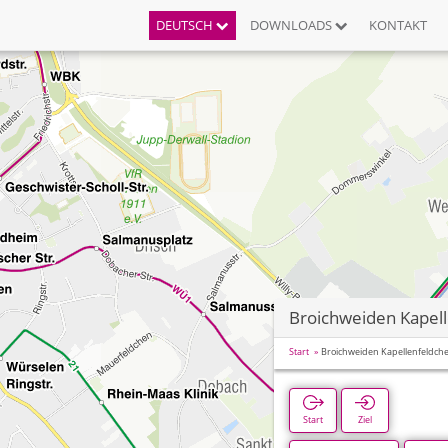
DEUTSCH
DOWNLOADS
KONTAKT
Broichweiden Kapel
Start
Broichweiden Kapellenfeldch
Start
Ziel