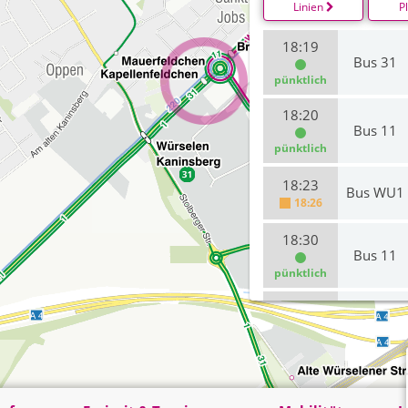
Linien
P
18:19
Bus 31
pünktlich
18:20
Bus 11
pünktlich
18:23
Bus WU1
18:26
18:30
Bus 11
pünktlich
18:50
Bus 11
18:54
19:00
Bus 11
pünktlich