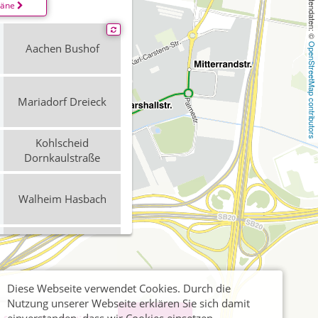
, Kartendaten: © 
läne
Aachen Bushof
OpenStreetMap contributors
Mariadorf Dreieck
Kohlscheid
Dornkaulstraße
Walheim Hasbach
Mariadorf Dreieck
Diese Webseite verwendet Cookies. Durch die
Walheim Hasbach
Nutzung unserer Webseite erklären Sie sich damit