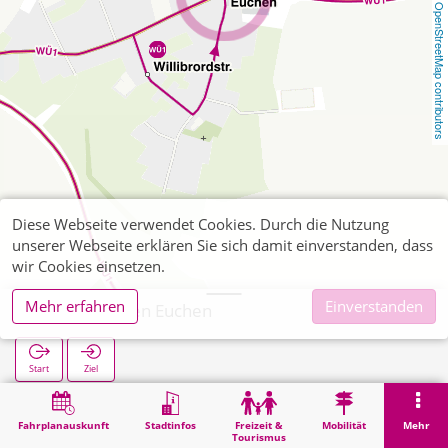
OpenStreetMap contributors
Diese Webseite verwendet Cookies. Durch die Nutzung
unserer Webseite erklären Sie sich damit einverstanden, dass
wir Cookies einsetzen.
Mehr erfahren
Einverstanden
Broichweiden Euchen
Start
Ziel
Start
Suche
Broichweiden Euchen
Fahrplanauskunft
Stadtinfos
Freizeit &
Mobilität
Mehr
Tourismus