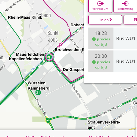
Vertrekpunt
Bestemming
Linien
P
18:28
Bus WU1
precies
op tijd
20:00
Bus WU1
precies
op tijd