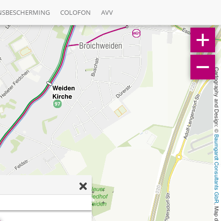
NSBESCHERMING
COLOFON
AVV
Cartography and Design: © 
Baumgardt Consultants GbR
, Map data: © 