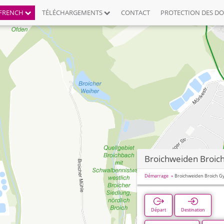
FRENCH
TÉLÉCHARGEMENTS
CONTACT
PROTECTION DES D
Broichweiden Broi
Démarrage
Broichweiden Broich 
Départ
Destination