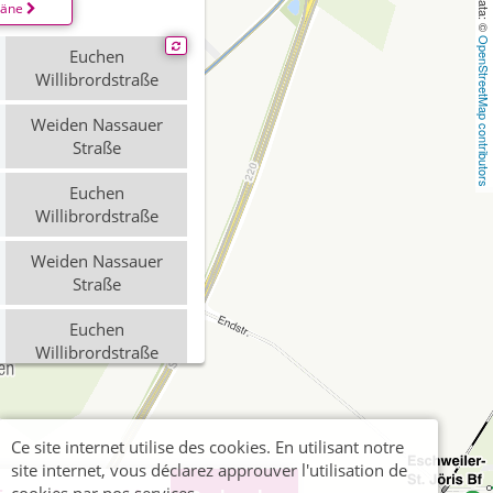
läne
OpenStreetMap contributors
Euchen
Willibrordstraße
Weiden Nassauer
Straße
Euchen
Willibrordstraße
Weiden Nassauer
Straße
Euchen
Willibrordstraße
Ce site internet utilise des cookies. En utilisant notre
site internet, vous déclarez approuver l'utilisation de