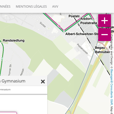
ONNÉES
MENTIONS LÉGALES
AVV
Cartography and Design: © 
Baumgardt Consultants GbR
ch Gymnasium
Gymnasium
, Map data: © 