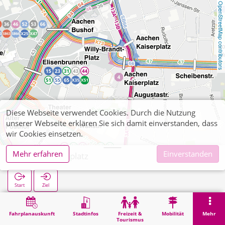
OpenStreetMap contributors
Diese Webseite verwendet Cookies. Durch die Nutzung
unserer Webseite erklären Sie sich damit einverstanden, dass
wir Cookies einsetzen.
Mehr erfahren
Einverstanden
Hansemannplatz
Start
Ziel
Start
Suche
Hansemannplatz
Fahrplanauskunft
Stadtinfos
Freizeit &
Mobilität
Mehr
Tourismus