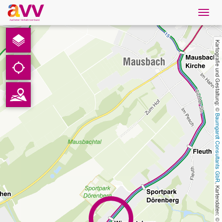
Navig
öffne
Deutsch
Kartografie und Gestaltung: © 
Downloads
Kontakt
Baumgardt Consultants GbR
Datenschutz
Impressum
AVV
, Kartendaten: © 