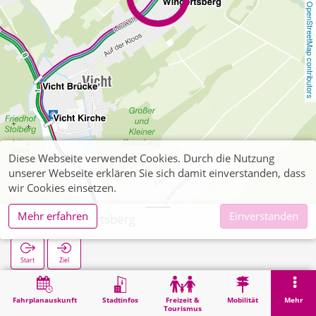
OpenStreetMap contributors
Diese Webseite verwendet Cookies. Durch die Nutzung
unserer Webseite erklären Sie sich damit einverstanden, dass
wir Cookies einsetzen.
Mehr erfahren
Einverstanden
Vicht Wingertsberg
Start
Ziel
Start
Suche
Vicht Wingertsberg
Fahrplanauskunft
Stadtinfos
Freizeit &
Mobilität
Mehr
Tourismus