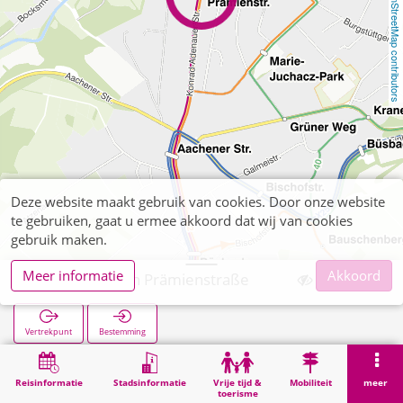
OpenStreetMap contributors
Deze website maakt gebruik van cookies. Door onze website
te gebruiken, gaat u ermee akkoord dat wij van cookies
gebruik maken.
Meer informatie
Akkoord
Münsterbusch Prämienstraße
Vertrekpunt
Bestemming
Start
Zoekopracht
Münsterbusch Prämienstraße
Reisinformatie
Stadsinformatie
Vrije tijd &
Mobiliteit
meer
toerisme