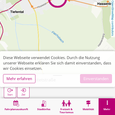
OpenStreetMap contributors
Diese Webseite verwendet Cookies. Durch die Nutzung
unserer Webseite erklären Sie sich damit einverstanden, dass
wir Cookies einsetzen.
Mehr erfahren
Einverstanden
Büsbach Hostetstraße
Start
Ziel
Start
Suche
Büsbach Hostetstraße
Fahrplanauskunft
Stadtinfos
Freizeit &
Mobilität
Mehr
Tourismus