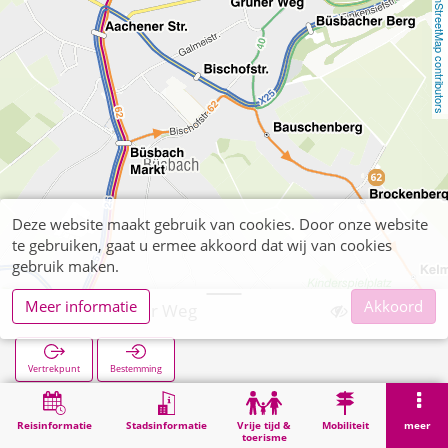
OpenStreetMap contributors
Deze website maakt gebruik van cookies. Door onze website
te gebruiken, gaat u ermee akkoord dat wij van cookies
gebruik maken.
Meer informatie
Akkoord
Liester Grüner Weg
Vertrekpunt
Bestemming
Start
Zoekopracht
Liester Grüner Weg
Reisinformatie
Stadsinformatie
Vrije tijd &
Mobiliteit
meer
toerisme