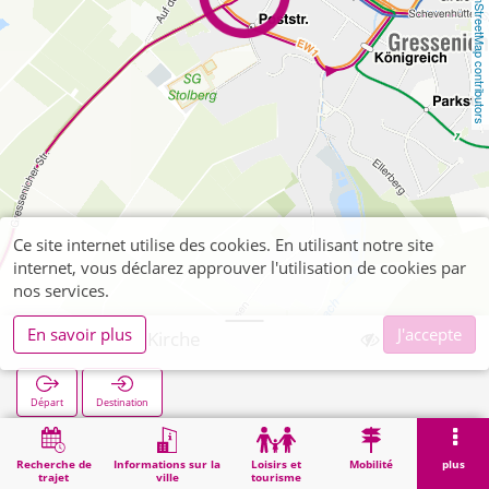
OpenStreetMap contributors
Ce site internet utilise des cookies. En utilisant notre site
internet, vous déclarez approuver l'utilisation de cookies par
nos services.
En savoir plus
J'accepte
Gressenich Kirche
Départ
Destination
Démarrage
Recherche
Gressenich Kirche
Recherche de
Informations sur la
Loisirs et
Mobilité
plus
trajet
ville
tourisme