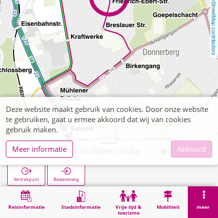
OpenStreetMap contributors
Deze website maakt gebruik van cookies. Door onze website
te gebruiken, gaat u ermee akkoord dat wij van cookies
gebruik maken.
Meer informatie
Akkoord
Steinfurt Friedrich-Ebert-Straße
Vertrekpunt
Bestemming
Start
Zoekopracht
Steinfurt Friedrich-Ebert-Straße
Reisinformatie
Stadsinformatie
Vrije tijd &
Mobiliteit
meer
toerisme