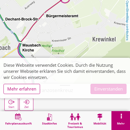
OpenStreetMap contributors
Diese Webseite verwendet Cookies. Durch die Nutzung
unserer Webseite erklären Sie sich damit einverstanden, dass
wir Cookies einsetzen.
Mehr erfahren
Einverstanden
Mausbach Franzosenkreuz
Start
Ziel
Start
Suche
Mausbach Franzosenkreuz
Fahrplanauskunft
Stadtinfos
Freizeit &
Mobilität
Mehr
Tourismus