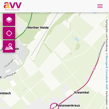
Navig
öffne
Deutsch
Kartografie und Gestaltung: © 
Downloads
Kontakt
Baumgardt Consultants GbR
Datenschutz
Impressum
AVV
, Kartendaten: © 