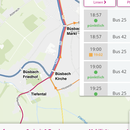
Linien
P
18:57
Bus 25
pünktlich
18:57
Bus 42
19:00
Bus 25
19:02
19:00
Bus 42
pünktlich
19:25
Bus 25
pünktlich
19:30
Bus 25
pünktlich