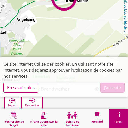
OpenStreetMap contributors
Ce site internet utilise des cookies. En utilisant notre site
internet, vous déclarez approuver l'utilisation de cookies par
nos services.
En savoir plus
J'accepte
Donnerberg Brandweiher
Départ
Destination
Démarrage
Recherche
Donnerberg Brandweiher
Recherche de
Informations sur la
Loisirs et
Mobilité
plus
trajet
ville
tourisme