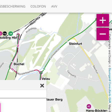
NSBESCHERMING
COLOFON
AVV
Cartography and Design: © 
Baumgardt Consultants GbR
, Map data: © 