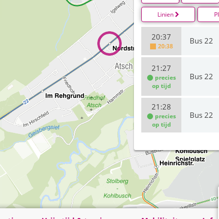
Linien
P
20:37
Bus 22
20:38
21:27
Bus 22
precies
op tijd
21:28
Bus 22
precies
op tijd