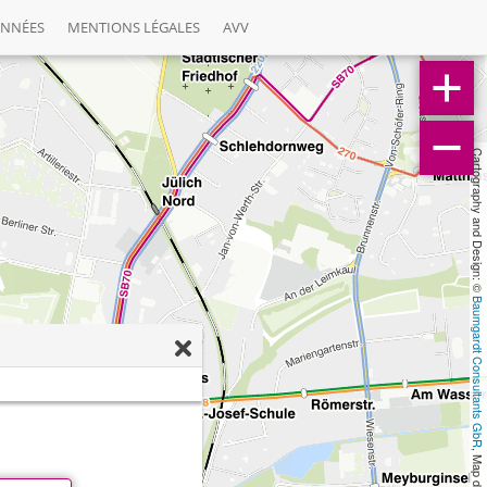
ONNÉES
MENTIONS LÉGALES
AVV
Cartography and Design: © 
Baumgardt Consultants GbR
, Map data: © 