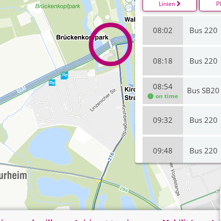
Linien
P
08:02
Bus 220
08:18
Bus 220
08:54
Bus SB20
on time
09:32
Bus 220
09:48
Bus 220
09:54
Bus SB20
on time
10:09
Bus SB20
on time