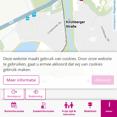
OpenStreetMap contributors
Deze website maakt gebruik van cookies. Door onze website
te gebruiken, gaat u ermee akkoord dat wij van cookies
gebruik maken.
Meer informatie
Akkoord
Brückenkopfpark
Vertrekpunt
Bestemming
Start
Zoekopracht
Brückenkopfpark
Reisinformatie
Stadsinformatie
Vrije tijd &
Mobiliteit
meer
toerisme