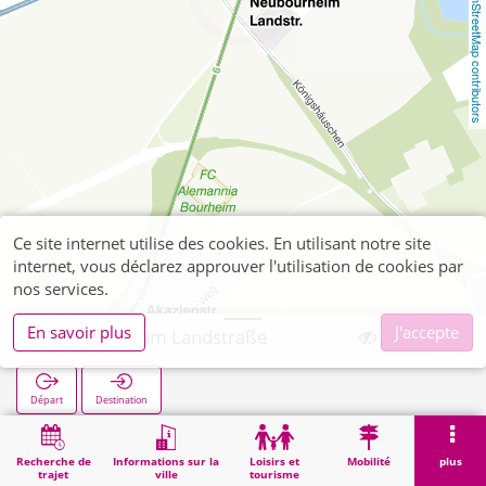
OpenStreetMap contributors
Ce site internet utilise des cookies. En utilisant notre site
internet, vous déclarez approuver l'utilisation de cookies par
nos services.
En savoir plus
J'accepte
Neubourheim Landstraße
Départ
Destination
Démarrage
Recherche
Neubourheim Landstraße
Recherche de
Informations sur la
Loisirs et
Mobilité
plus
trajet
ville
tourisme