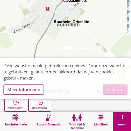
OpenStreetMap contributors
Deze website maakt gebruik van cookies. Door onze website
te gebruiken, gaat u ermee akkoord dat wij van cookies
gebruik maken.
Meer informatie
Akkoord
Bourheim Akazienstraße
Vertrekpunt
Bestemming
Start
Zoekopracht
Bourheim Akazienstraße
Reisinformatie
Stadsinformatie
Vrije tijd &
Mobiliteit
meer
toerisme