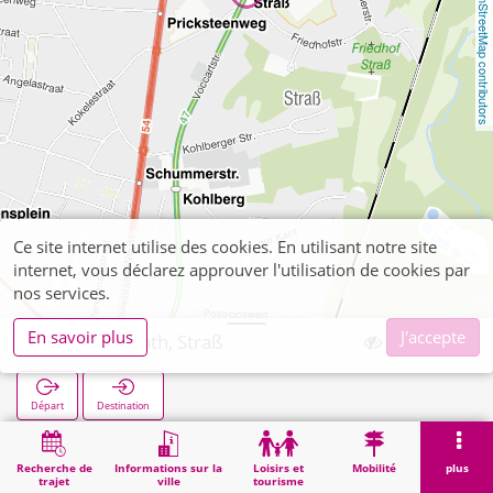
OpenStreetMap contributors
Ce site internet utilise des cookies. En utilisant notre site
internet, vous déclarez approuver l'utilisation de cookies par
nos services.
En savoir plus
J'accepte
Herzogenrath, Straß
Départ
Destination
Démarrage
Recherche
Herzogenrath, Straß
Recherche de
Informations sur la
Loisirs et
Mobilité
plus
trajet
ville
tourisme