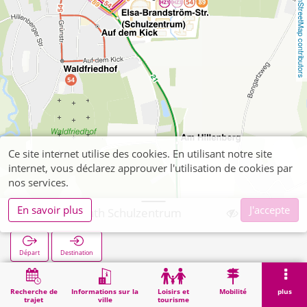
OpenStreetMap contributors
Ce site internet utilise des cookies. En utilisant notre site
internet, vous déclarez approuver l'utilisation de cookies par
nos services.
En savoir plus
J'accepte
Herzogenrath Schulzentrum
Départ
Destination
Démarrage
Recherche
Herzogenrath Schulzentrum
Recherche de
Informations sur la
Loisirs et
Mobilité
plus
trajet
ville
tourisme