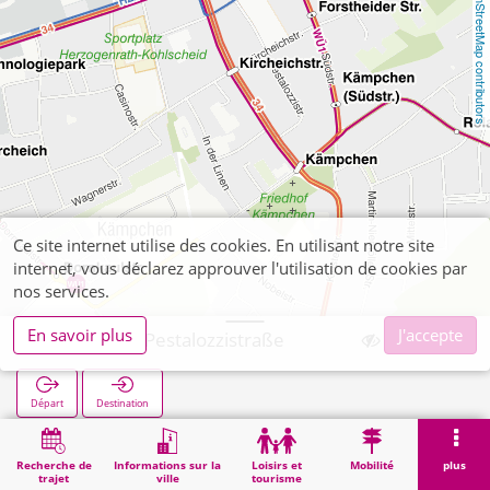
OpenStreetMap contributors
Ce site internet utilise des cookies. En utilisant notre site
internet, vous déclarez approuver l'utilisation de cookies par
nos services.
En savoir plus
J'accepte
Kohlscheid Pestalozzistraße
Départ
Destination
Démarrage
Recherche
Kohlscheid Pestalozzistraße
Recherche de
Informations sur la
Loisirs et
Mobilité
plus
trajet
ville
tourisme