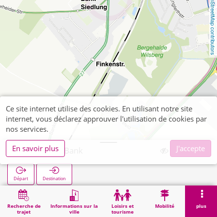
OpenStreetMap contributors
Ce site internet utilise des cookies. En utilisant notre site
internet, vous déclarez approuver l'utilisation de cookies par
nos services.
En savoir plus
J'accepte
Kohlscheid Bank
Départ
Destination
Démarrage
Recherche
Kohlscheid Bank
Recherche de
Informations sur la
Loisirs et
Mobilité
plus
trajet
ville
tourisme