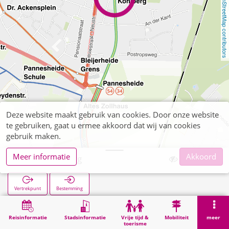
OpenStreetMap contributors
Deze website maakt gebruik van cookies. Door onze website
te gebruiken, gaat u ermee akkoord dat wij van cookies
gebruik maken.
Meer informatie
Akkoord
Straß Kohlberg
Vertrekpunt
Bestemming
Start
Zoekopracht
Straß Kohlberg
Reisinformatie
Stadsinformatie
Vrije tijd &
Mobiliteit
meer
toerisme