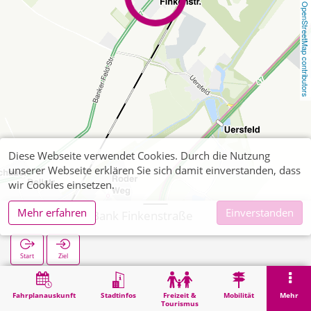
OpenStreetMap contributors
Diese Webseite verwendet Cookies. Durch die Nutzung
unserer Webseite erklären Sie sich damit einverstanden, dass
wir Cookies einsetzen.
Mehr erfahren
Einverstanden
Kohlscheid Bank Finkenstraße
Start
Ziel
Start
Suche
Kohlscheid Bank Finkenstraße
Fahrplanauskunft
Stadtinfos
Freizeit &
Mobilität
Mehr
Tourismus