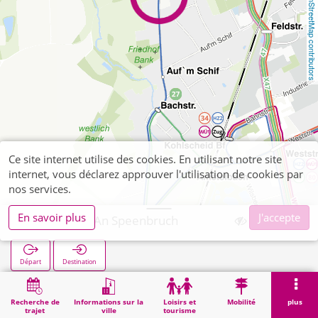
OpenStreetMap contributors
Ce site internet utilise des cookies. En utilisant notre site
internet, vous déclarez approuver l'utilisation de cookies par
nos services.
En savoir plus
J'accepte
Kohlscheid An Speenbruch
Départ
Destination
Démarrage
Recherche
Kohlscheid An Speenbruch
Recherche de
Informations sur la
Loisirs et
Mobilité
plus
trajet
ville
tourisme