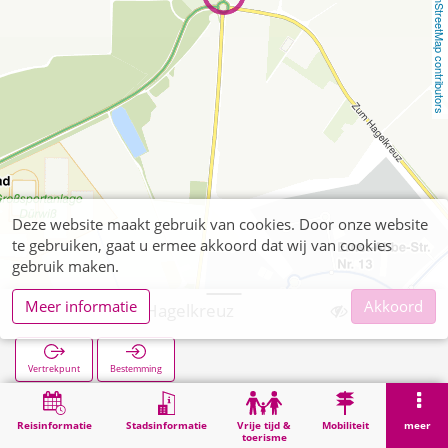
OpenStreetMap contributors
Deze website maakt gebruik van cookies. Door onze website
te gebruiken, gaat u ermee akkoord dat wij van cookies
gebruik maken.
Meer informatie
Akkoord
Dürwiß Zum Hagelkreuz
Vertrekpunt
Bestemming
Start
Zoekopracht
Dürwiß Zum Hagelkreuz
Reisinformatie
Stadsinformatie
Vrije tijd &
Mobiliteit
meer
toerisme