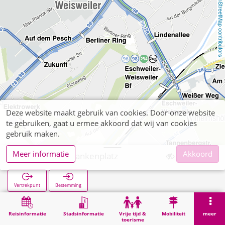
OpenStreetMap contributors
Deze website maakt gebruik van cookies. Door onze website
te gebruiken, gaat u ermee akkoord dat wij van cookies
gebruik maken.
Meer informatie
Akkoord
Weisweiler Frankenplatz
Vertrekpunt
Bestemming
Start
Zoekopracht
Weisweiler Frankenplatz
Reisinformatie
Stadsinformatie
Vrije tijd &
Mobiliteit
meer
toerisme