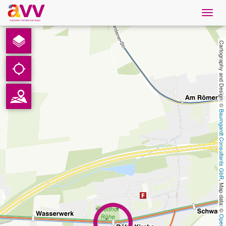
Navig
öffne
Nederlands
Cartography and Design: © 
Downloads
Contact
Baumgardt Consultants GbR
Gegevensbescherming
Colofon
, Map data: © 
AVV