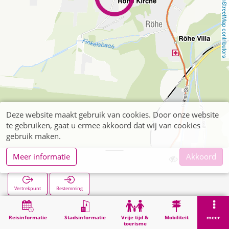
OpenStreetMap contributors
Deze website maakt gebruik van cookies. Door onze website
te gebruiken, gaat u ermee akkoord dat wij van cookies
gebruik maken.
Meer informatie
Akkoord
Röhe Kirche
Vertrekpunt
Bestemming
Start
Zoekopracht
Röhe Kirche
Reisinformatie
Stadsinformatie
Vrije tijd &
Mobiliteit
meer
toerisme