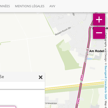
ONNÉES
MENTIONS LÉGALES
AVV
Cartography and Design: © 
Baumgardt Consultants GbR
ße
, Map data: © 