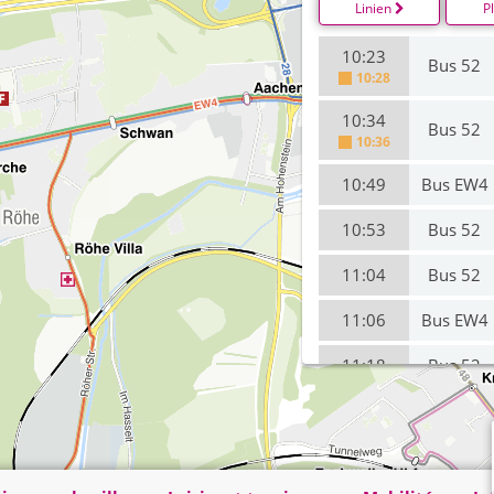
Linien
P
10:23
Bus 52
10:28
10:34
Bus 52
10:36
10:49
Bus EW4
10:53
Bus 52
11:04
Bus 52
11:06
Bus EW4
11:18
Bus 52
11:34
Bus 52
11:48
Bus 52
on time