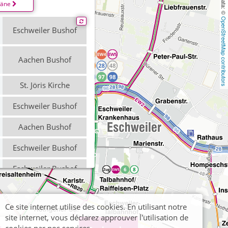
läne
OpenStreetMap contributors
Eschweiler Bushof
Aachen Bushof
St. Jöris Kirche
Eschweiler Bushof
Aachen Bushof
Eschweiler Bushof
Eschweiler Bushof
Aachen Bushof
Ce site internet utilise des cookies. En utilisant notre
Eschweiler Bushof
site internet, vous déclarez approuver l'utilisation de