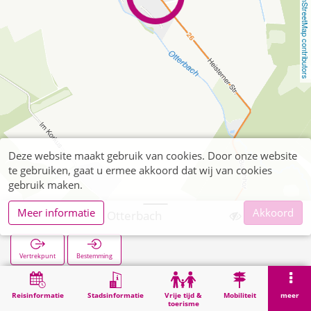
OpenStreetMap contributors
Deze website maakt gebruik van cookies. Door onze website
te gebruiken, gaat u ermee akkoord dat wij van cookies
gebruik maken.
Meer informatie
Akkoord
Nothberg Am Otterbach
Vertrekpunt
Bestemming
Start
Zoekopracht
Nothberg Am Otterbach
Reisinformatie
Stadsinformatie
Vrije tijd &
Mobiliteit
meer
toerisme