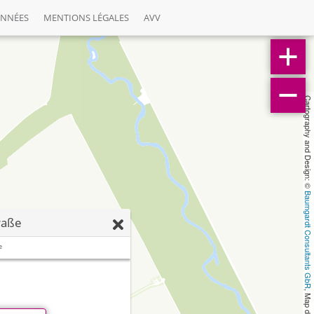
ONNÉES
MENTIONS LÉGALES
AVV
Cartography and Design: © 
Baumgardt Consultants GbR
raße
e
, Map data: © 