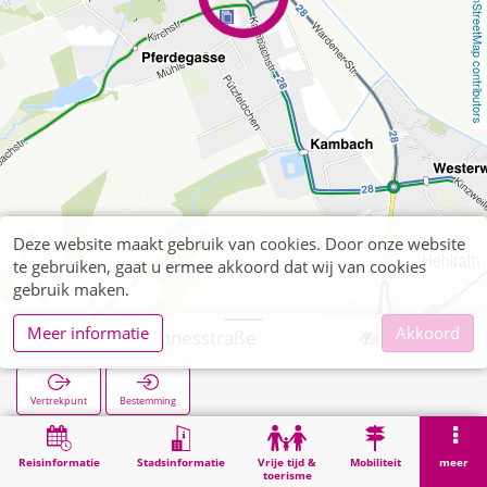
OpenStreetMap contributors
Deze website maakt gebruik van cookies. Door onze website
te gebruiken, gaat u ermee akkoord dat wij van cookies
gebruik maken.
Meer informatie
Akkoord
Kinzweiler Pannesstraße
Vertrekpunt
Bestemming
Start
Zoekopracht
Kinzweiler Pannesstraße
Reisinformatie
Stadsinformatie
Vrije tijd &
Mobiliteit
meer
toerisme