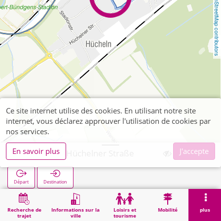
OpenStreetMap contributors
Ce site internet utilise des cookies. En utilisant notre site
internet, vous déclarez approuver l'utilisation de cookies par
nos services.
En savoir plus
J'accepte
Weisweiler Hüchelner Straße
Départ
Destination
Démarrage
Recherche
Weisweiler Hüchelner Straße
Recherche de
Informations sur la
Loisirs et
Mobilité
plus
trajet
ville
tourisme