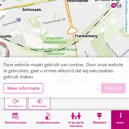
OpenStreetMap contributors
Deze website maakt gebruik van cookies. Door onze website
te gebruiken, gaat u ermee akkoord dat wij van cookies
gebruik maken.
Meer informatie
Akkoord
Viktoriaallee
Vertrekpunt
Bestemming
Start
Zoekopracht
Viktoriaallee
Reisinformatie
Stadsinformatie
Vrije tijd &
Mobiliteit
meer
toerisme