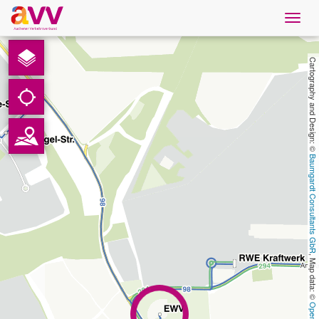
Navig
öffne
French
Cartography and Design: © 
Téléchargements
Contact
Baumgardt Consultants GbR
Protection des données
Mentions légales
, Map data: © 
AVV