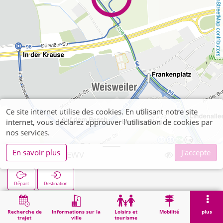
OpenStreetMap contributors
Ce site internet utilise des cookies. En utilisant notre site
internet, vous déclarez approuver l'utilisation de cookies par
nos services.
En savoir plus
J'accepte
Weisweiler EWV
Départ
Destination
Démarrage
Recherche
Weisweiler EWV
Recherche de
Informations sur la
Loisirs et
Mobilité
plus
trajet
ville
tourisme