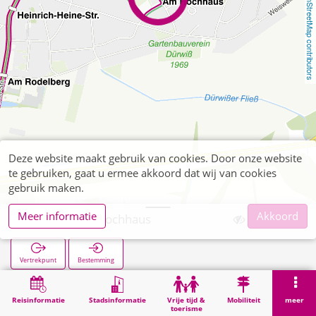
OpenStreetMap contributors
Deze website maakt gebruik van cookies. Door onze website
te gebruiken, gaat u ermee akkoord dat wij van cookies
gebruik maken.
Meer informatie
Akkoord
Dürwiß Am Hochhaus
Vertrekpunt
Bestemming
Start
Zoekopracht
Dürwiß Am Hochhaus
Reisinformatie
Stadsinformatie
Vrije tijd &
Mobiliteit
meer
toerisme