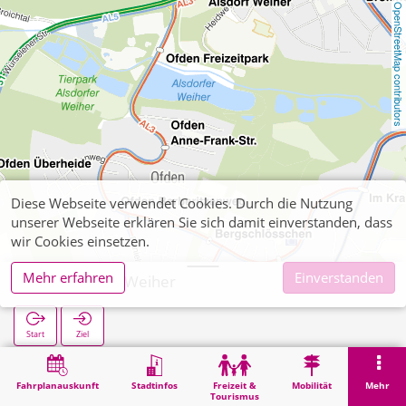
OpenStreetMap contributors
Diese Webseite verwendet Cookies. Durch die Nutzung
unserer Webseite erklären Sie sich damit einverstanden, dass
wir Cookies einsetzen.
Mehr erfahren
Einverstanden
Kellersberg Weiher
Start
Ziel
Start
Suche
Kellersberg Weiher
Fahrplanauskunft
Stadtinfos
Freizeit &
Mobilität
Mehr
Tourismus