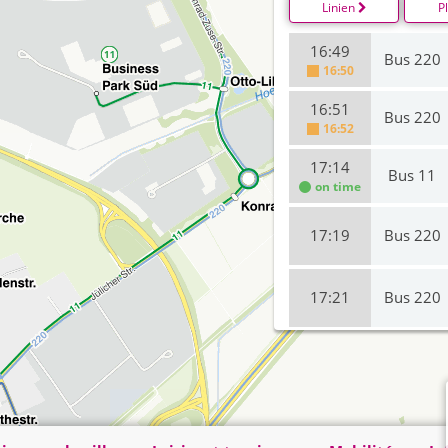
Linien
P
16:49
Bus 220
16:50
16:51
Bus 220
16:52
17:14
Bus 11
on time
17:19
Bus 220
17:21
Bus 220
17:49
Bus 220
on time
17:51
Bus 220
on time