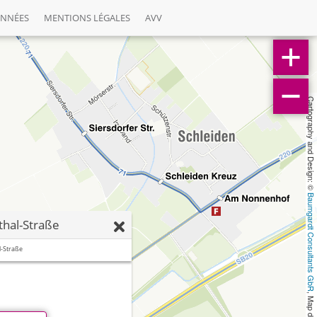
ONNÉES
MENTIONS LÉGALES
AVV
Cartography and Design: © 
Baumgardt Consultants GbR
thal-Straße
l-Straße
, Map data: © 