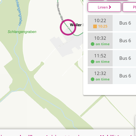
Linien
P
10:22
Bus 6
10:25
10:32
Bus 6
on time
11:52
Bus 6
on time
12:32
Bus 6
on time