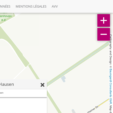
ONNÉES
MENTIONS LÉGALES
AVV
Cartography and Design: © 
Baumgardt Consultants GbR
 Hausen
sen
, Map data: © 