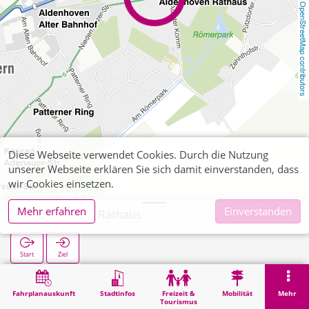
OpenStreetMap contributors
Diese Webseite verwendet Cookies. Durch die Nutzung
unserer Webseite erklären Sie sich damit einverstanden, dass
wir Cookies einsetzen.
Mehr erfahren
Einverstanden
Aldenhoven Rathaus
Start
Ziel
Start
Suche
Aldenhoven Rathaus
Fahrplanauskunft
Stadtinfos
Freizeit &
Mobilität
Mehr
Tourismus