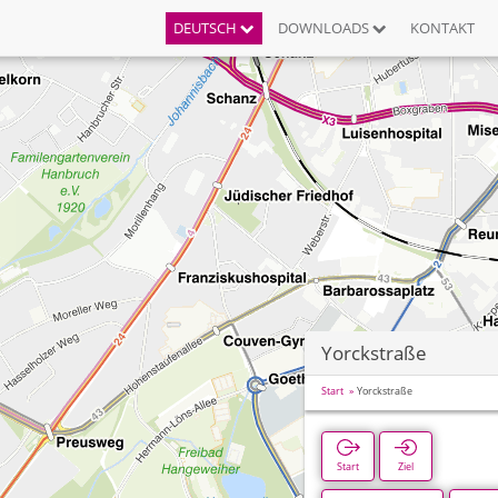
DEUTSCH
DOWNLOADS
KONTAKT
Yorckstraße
Start
Yorckstraße
Start
Ziel