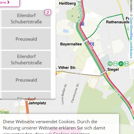
, Kartendaten: © 
läne
Eilendorf
OpenStreetMap contributors
Schubertstraße
Preuswald
Eilendorf
Schubertstraße
Preuswald
Eilendorf
Schubertstraße
Diese Webseite verwendet Cookies. Durch die
Preuswald
Nutzung unserer Webseite erklären Sie sich damit