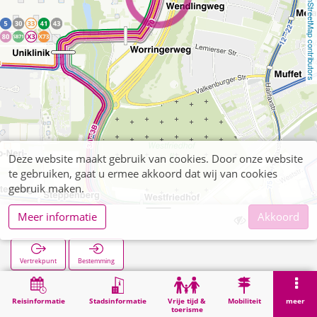
OpenStreetMap contributors
Deze website maakt gebruik van cookies. Door onze website
te gebruiken, gaat u ermee akkoord dat wij van cookies
gebruik maken.
Meer informatie
Akkoord
Wendlingweg
Vertrekpunt
Bestemming
Start
Zoekopracht
Wendlingweg
Reisinformatie
Stadsinformatie
Vrije tijd &
Mobiliteit
meer
toerisme