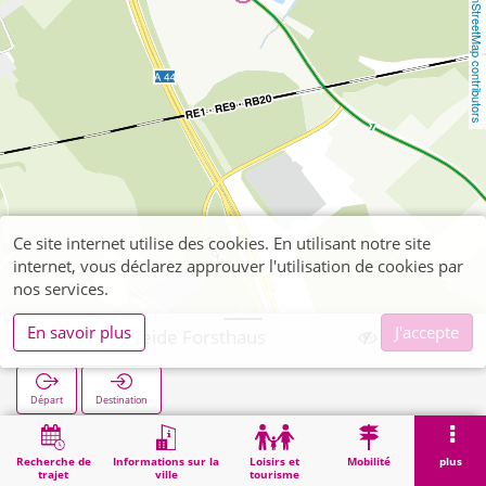
OpenStreetMap contributors
Ce site internet utilise des cookies. En utilisant notre site
internet, vous déclarez approuver l'utilisation de cookies par
nos services.
En savoir plus
J'accepte
Verlautenheide Forsthaus
Départ
Destination
Démarrage
Recherche
Verlautenheide Forsthaus
Recherche de
Informations sur la
Loisirs et
Mobilité
plus
trajet
ville
tourisme