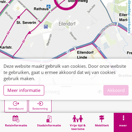
OpenStreetMap contributors
Deze website maakt gebruik van cookies. Door onze website
te gebruiken, gaat u ermee akkoord dat wij van cookies
gebruik maken.
Meer informatie
Akkoord
Eilendorf Stollenweg
Vertrekpunt
Bestemming
Start
Zoekopracht
Eilendorf Stollenweg
Reisinformatie
Stadsinformatie
Vrije tijd &
Mobiliteit
meer
toerisme