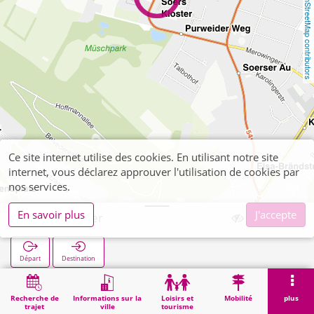
OpenStreetMap contributors
Ce site internet utilise des cookies. En utilisant notre site
internet, vous déclarez approuver l'utilisation de cookies par
nos services.
En savoir plus
J'accepte
Soers Kloster
Départ
Destination
Démarrage
Recherche
Soers Kloster
Recherche de
Informations sur la
Loisirs et
Mobilité
plus
trajet
ville
tourisme