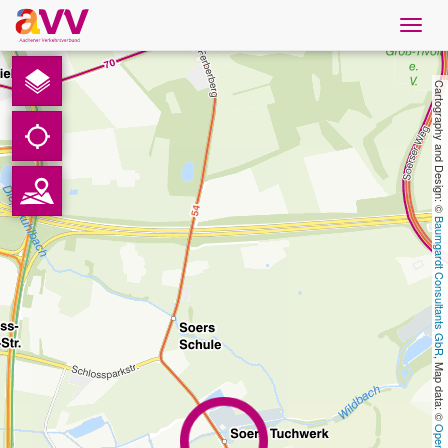
Navig
öffne
Nederlands
Cartography and Design: © 
Downloads
Contact
Baumgardt Consultants GbR
Gegevensbescherming
Colofon
, Map data: © 
AVV