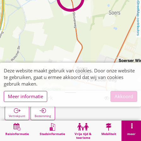
OpenStreetMap contributors
Deze website maakt gebruik van cookies. Door onze website
te gebruiken, gaat u ermee akkoord dat wij van cookies
gebruik maken.
Meer informatie
Akkoord
Soers Tuchwerk
Vertrekpunt
Bestemming
Start
Zoekopracht
Soers Tuchwerk
Reisinformatie
Stadsinformatie
Vrije tijd &
Mobiliteit
meer
toerisme